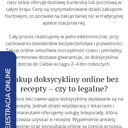
nasz sklep oferuje dostawę kurierską lub pocztową w
całym kraju. Ceny są zoptymalizowane dzięki zakupom
hurtowym, co pozwala na zakup taniej niż w tradycyjnej
aptece stacjonarnej.
Cały proces realizujemy w pełni elektronicznie, przy
zachowaniu standardów bezpieczeństwa i prywatności.
Zakup online umożliwia oszczędność czasu i pieniędzy,
a terminowa dostawa gwarantuje, że doksycyklina
dotrze do Ciebie w ciągu 2–4 dni roboczych.
REJESTRACJA ONLINE
Zakup doksycykliny online bez
recepty – czy to legalne?
W Polsce leki zawierające doksycyklinę wydawane są na
receptę. Jednak dzięki współpracy z lekarzami i
farmaceutami oferujemy usługę teleporady, która
pozwala uzyskać e-receptę. Wypełnienie ankiety
zdrowotnej oraz konsultacja online są częścią procesu,