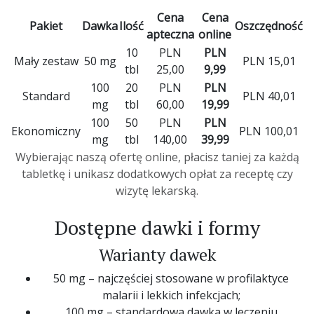
Cena
Cena
Pakiet
Dawka
Ilość
Oszczędność
apteczna
online
10
PLN
PLN
Mały zestaw
50 mg
PLN 15,01
tbl
25,00
9,99
100
20
PLN
PLN
Standard
PLN 40,01
mg
tbl
60,00
19,99
100
50
PLN
PLN
Ekonomiczny
PLN 100,01
mg
tbl
140,00
39,99
Wybierając naszą ofertę online, płacisz taniej za każdą
tabletkę i unikasz dodatkowych opłat za receptę czy
wizytę lekarską.
Dostępne dawki i formy
Warianty dawek
50 mg – najczęściej stosowane w profilaktyce
malarii i lekkich infekcjach;
100 mg – standardowa dawka w leczeniu