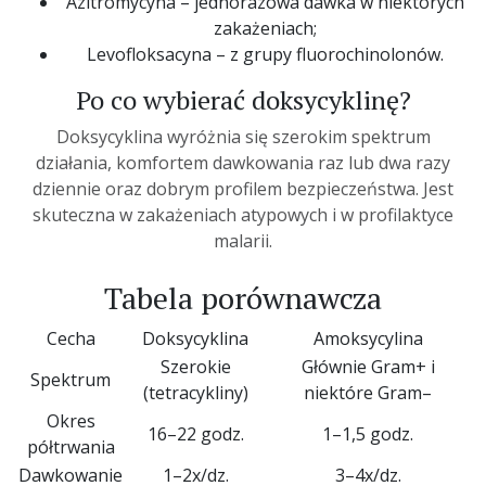
Azitromycyna – jednorazowa dawka w niektórych
zakażeniach;
Levofloksacyna – z grupy fluorochinolonów.
Po co wybierać doksycyklinę?
Doksycyklina wyróżnia się szerokim spektrum
działania, komfortem dawkowania raz lub dwa razy
dziennie oraz dobrym profilem bezpieczeństwa. Jest
skuteczna w zakażeniach atypowych i w profilaktyce
malarii.
Tabela porównawcza
Cecha
Doksycyklina
Amoksycylina
Szerokie
Głównie Gram+ i
Spektrum
(tetracykliny)
niektóre Gram–
Okres
16–22 godz.
1–1,5 godz.
półtrwania
Dawkowanie
1–2x/dz.
3–4x/dz.