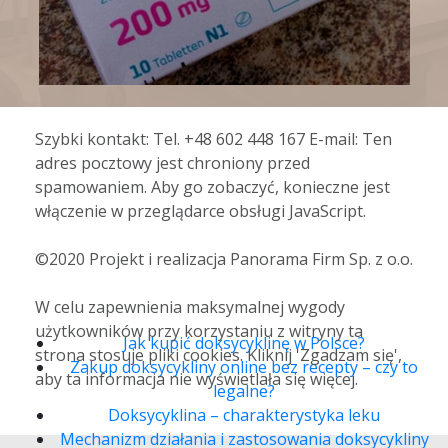
Nasz zespół farmaceutów i lekarzy jest
Szybki kontakt: Tel. +48 602 448 167 E-mail: Ten
gotowy by wesprzeć Cię w każdej
adres pocztowy jest chroniony przed
spamowaniem. Aby go zobaczyć, konieczne jest
chwili. Zapewniamy pełną dyskrecję,
włączenie w przeglądarce obsługi JavaScript.
fachowe doradztwo oraz zakup leków
online bez recepty w Polsce w
©2020 Projekt i realizacja Panorama Firm Sp. z o.o.
konkurencyjnych cenach.
W celu zapewnienia maksymalnej wygody
użytkowników przy korzystaniu z witryny ta
Jak kupić doksycyklinę w Polsce?
strona stosuje pliki cookies. Kliknij 'Zgadzam się',
Zakup doksycykliny online bez recepty – czy to
aby ta informacja nie wyświetlała się więcej.
legalne?
Doksycyklina – charakterystyka leku
Mechanizm działania i zastosowania doksycykliny