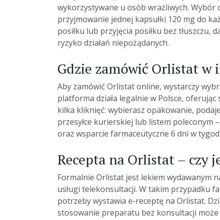
wykorzystywane u osób wrażliwych. Wybór d
przyjmowanie jednej kapsułki 120 mg do każ
posiłku lub przyjęcia posiłku bez tłuszczu, 
ryzyko działań niepożądanych.
Gdzie zamówić Orlistat w 
Aby
zamówić
Orlistat
online
, wystarczy wyb
platforma działa legalnie w Polsce, oferują
kilka kliknięć: wybierasz opakowanie, poda
przesyłce kurierskiej lub listem poleconym 
oraz wsparcie farmaceutyczne 6 dni w tygod
Recepta na Orlistat – czy
Formalnie Orlistat jest lekiem wydawanym na
usługi telekonsultacji. W takim przypadku f
potrzeby wystawia e-receptę na Orlistat. D
stosowanie preparatu bez konsultacji może w