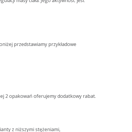
egulacji masy ciała. Jego aktywność jest
Poniżej przedstawiamy przykładowe
żej 2 opakowań oferujemy dodatkowy rabat.
anty z niższymi stężeniami,