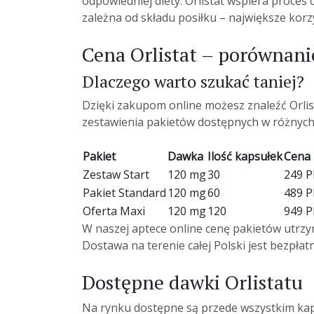
odpowiedniej diety. Orlistat wspiera proces c
zależna od składu posiłku – największe kor
Cena Orlistat – porównani
Dlaczego warto szukać taniej?
Dzięki zakupom online możesz znaleźć Orlis
zestawienia pakietów dostępnych w różnych
Pakiet
Dawka
Ilość kapsułek
Cena
Zestaw Start
120 mg
30
249 
Pakiet Standard
120 mg
60
489 
Oferta Maxi
120 mg
120
949 
W naszej aptece online cenę pakietów utrz
Dostawa na terenie całej Polski jest bezpła
Dostępne dawki Orlistatu
Na rynku dostępne są przede wszystkim kapsu