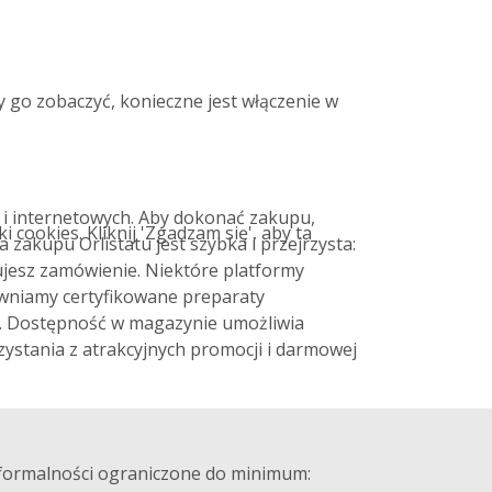
 go zobaczyć, konieczne jest włączenie w
 i internetowych. Aby dokonać zakupu,
cookies. Kliknij 'Zgadzam się', aby ta
ra
zakupu
Orlistatu jest szybka i przejrzysta:
ujesz
zamówienie
. Niektóre platformy
ewniamy certyfikowane preparaty
. Dostępność w magazynie umożliwia
zystania z atrakcyjnych promocji i darmowej
e formalności ograniczone do minimum: