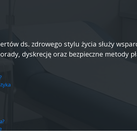
ertów ds. zdrowego stylu życia służy wspar
ady, dyskrecję oraz bezpieczne metody pł
?
styka
a?
e