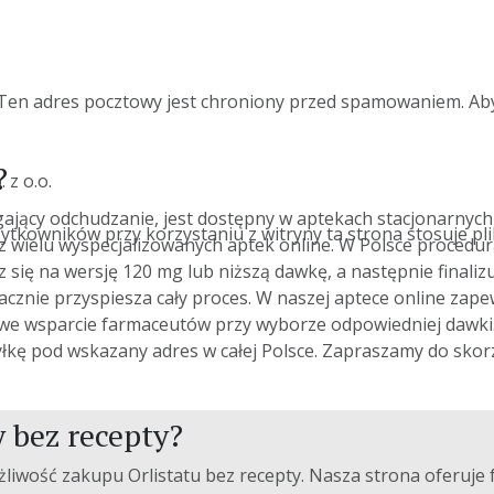
l: Ten adres pocztowy jest chroniony przed spamowaniem. Aby
?
 z o.o.
gający odchudzanie, jest dostępny w aptekach stacjonarnych
owników przy korzystaniu z witryny ta strona stosuje pliki 
 z wielu wyspecjalizowanych aptek online. W Polsce procedu
z się na wersję 120 mg lub niższą dawkę, a następnie finaliz
acznie przyspiesza cały proces. W naszej aptece online zap
e wsparcie farmaceutów przy wyborze odpowiedniej dawki
syłkę pod wskazany adres w całej Polsce. Zapraszamy do skor
y bez recepty?
ożliwość
zakupu
Orlistatu bez recepty. Nasza strona oferuj