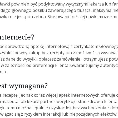
awki powinien być podyktowany wytycznymi lekarza lub far
dego głównego posiłku zawierającego tłuszcz, maksymalnie t
dawka nie jest potrzebna. Stosowanie niższej dawki może zmn
internecie?
rać sprawdzoną aptekę internetową z certyfikatem Główne
c szybki i pewny zakup bez recepty lub z możliwością wystaw
jesz dane do wysyłki, opłacasz zamówienie i otrzymujesz po
– w zależności od preferencji klienta. Gwarantujemy autenty
niu.
 jest wymagana?
 receptę. Jednak coraz więcej aptek internetowych oferuje o
armaceuta lub lekarz partner weryfikuje stan zdrowia klient
zięki temu można legalnie uzyskać lek bez wychodzenia z d
iązać się z ryzykiem interakcji lub niepożądanych efektów.