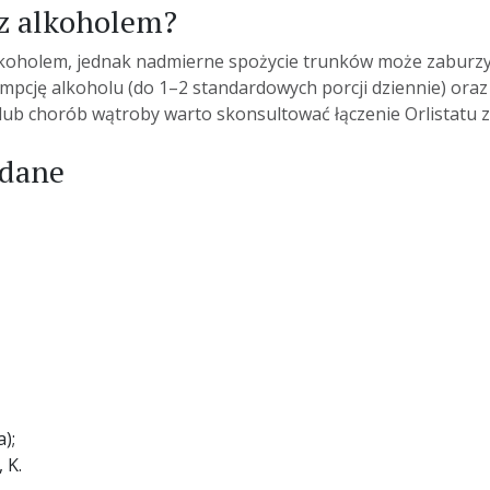
 z alkoholem?
z alkoholem, jednak nadmierne spożycie trunków może zaburzy
ję alkoholu (do 1–2 standardowych porcji dziennie) oraz u
 lub chorób wątroby warto skonsultować łączenie Orlistatu z
ądane
);
 K.