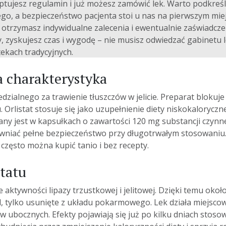
ptujesz regulamin i już możesz
zamówić
lek. Warto podkreśl
, a bezpieczeństwo pacjenta stoi u nas na pierwszym miejsc
rzymasz indywidualne zalecenia i ewentualnie zaświadczenie
y, zyskujesz czas i wygodę – nie musisz odwiedzać gabinetu
ekach tradycyjnych.
a charakterystyka
iedzialnego za trawienie tłuszczów w jelicie. Preparat bloku
 Orlistat stosuje się jako uzupełnienie diety niskokaloryczn
any jest w kapsułkach o zawartości 120 mg substancji czynne
wniać pełne bezpieczeństwo przy długotrwałym stosowaniu. 
re często można kupić
tanio
i bez recepty.
tatu
ktywności lipazy trzustkowej i jelitowej. Dzięki temu okoł
l, tylko usunięte z układu pokarmowego. Lek działa miejscow
 ubocznych. Efekty pojawiają się już po kilku dniach stos