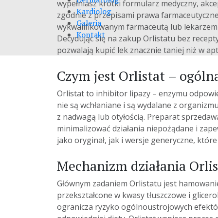
wypełniasz krótki formularz medyczny, akce
Kardiolog
zgodnie z przepisami prawa farmaceutycznego
Galeria
wykwalifikowanym farmaceutą lub lekarzem ot
Kontakt
Decydując się na
zakup
Orlistatu bez recept
pozwalają kupić lek znacznie
taniej
niż w apt
Czym jest Orlistat – ogóln
Orlistat to inhibitor lipazy – enzymu odpow
nie są wchłaniane i są wydalane z organizmu.
z nadwagą lub otyłością. Preparat sprzedaw
minimalizować działania niepożądane i zape
jako oryginał, jak i wersje generyczne, któ
Mechanizm działania Orlis
Głównym zadaniem Orlistatu jest hamowanie a
przekształcone w kwasy tłuszczowe i glicero
ogranicza ryzyko ogólnoustrojowych efektów