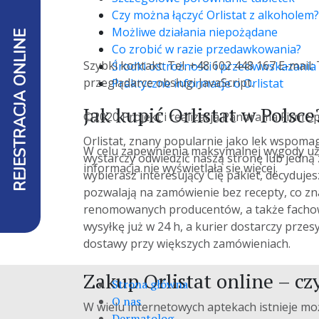
Czy można łączyć Orlistat z alkoholem?
Możliwe działania niepożądane
REJESTRACJA ONLINE
Co zrobić w razie przedawkowania?
Szybki kontakt: Tel. +48 602 448 167 E-mai
Środki ostrożności i przeciwwskazania
przeglądarce obsługi JavaScript.
Praktyczne informacje o Orlistat
Jak kupić Orlistat w Polsce
©2020 Projekt i realizacja Panorama Firm Sp.
Orlistat, znany popularnie jako lek wspoma
W celu zapewnienia maksymalnej wygody użytk
wystarczy odwiedzić naszą stronę lub jedną
informacja nie wyświetlała się więcej.
wybierasz interesujący Cię pakiet, decydujes
pozwalają na zamówienie bez recepty, co zn
renomowanych producentów, a także fachow
wysyłkę już w 24 h, a kurier dostarczy prze
dostawy przy większych zamówieniach.
Zakup Orlistat online – cz
Strona główna
O nas
W wielu internetowych aptekach istnieje m
Dermatolog