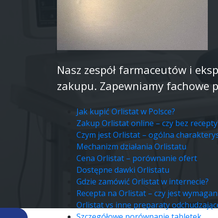
Nasz zespół farmaceutów i eksp
zakupu. Zapewniamy fachowe por
Jak kupić Orlistat w Polsce?
Zakup Orlistat online – czy bez recepty
Czym jest Orlistat – ogólna charaktery
Mechanizm działania Orlistatu
Cena Orlistat – porównanie ofert
Dostępne dawki Orlistatu
Gdzie zamówić Orlistat w internecie?
Recepta na Orlistat – czy jest wymagan
Orlistat vs inne preparaty odchudzając
Szczegółowe porównanie tabletek