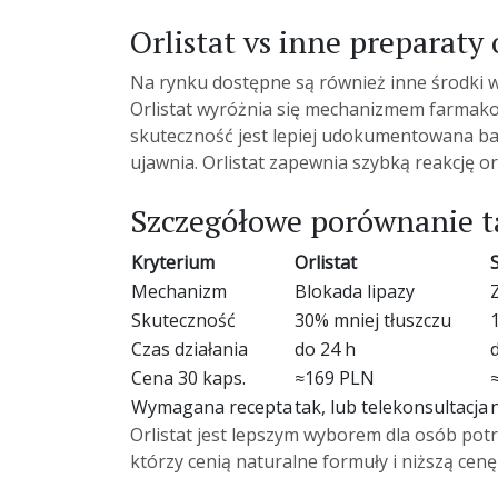
Orlistat vs inne preparaty
Na rynku dostępne są również inne środki 
Orlistat wyróżnia się mechanizmem farmako
skuteczność jest lepiej udokumentowana ba
ujawnia. Orlistat zapewnia szybką reakcję o
Szczegółowe porównanie t
Kryterium
Orlistat
Mechanizm
Blokada lipazy
Skuteczność
30% mniej tłuszczu
Czas działania
do 24 h
Cena 30 kaps.
≈169 PLN
Wymagana recepta
tak, lub telekonsultacja
Orlistat jest lepszym wyborem dla osób pot
którzy cenią naturalne formuły i niższą cen