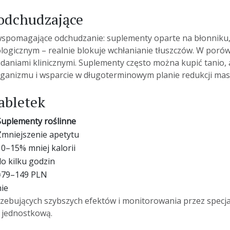
 odchudzające
wspomagające odchudzanie: suplementy oparte na błonniku, 
logicznym – realnie blokuje wchłanianie tłuszczów. W poró
daniami klinicznymi. Suplementy często można kupić
tanio
,
rganizmu i wsparcie w długoterminowym planie redukcji masy
abletek
Suplementy roślinne
Zmniejszenie apetytu
10–15% mniej kalorii
do kilku godzin
≈79–149 PLN
nie
rzebujących szybszych efektów i monitorowania przez specja
ę jednostkową.