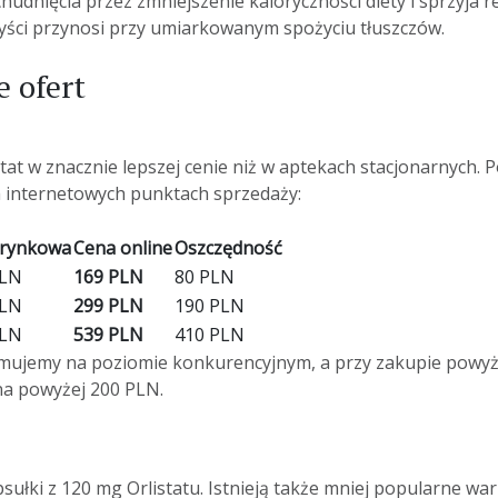
hudnięcia przez zmniejszenie kaloryczności diety i sprzyja r
zyści przynosi przy umiarkowanym spożyciu tłuszczów.
e ofert
tat w znacznie lepszej
cenie
niż w aptekach stacjonarnych. 
 internetowych punktach sprzedaży:
 rynkowa
Cena online
Oszczędność
PLN
169 PLN
80 PLN
PLN
299 PLN
190 PLN
PLN
539 PLN
410 PLN
ymujemy na poziomie konkurencyjnym, a przy zakupie powy
tna powyżej 200 PLN.
łki z 120 mg Orlistatu. Istnieją także mniej popularne wari