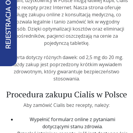
REJESTRACJA ONLINE
tadalafil, użytkownicy w Polsce mogą łatwiej
kupić
Cialis
bez recepty
przez Internet. Nasza strona oferuje
usługę
zakupu
online
z konsultacją medyczną, co
pozwala legalnie i
tanio
zamówić lek w wygodny
sposób. Dzięki optymalizacji kosztów oraz eliminacji
pośredników, pacjenci oszczędzają na cenie za
pojedynczą tabletkę.
Oferta dotyczy różnych dawek: od 2,5 mg do 20 mg.
Każdy
zakup
jest poprzedzony krótkim wywiadem
zdrowotnym, który gwarantuje bezpieczeństwo
stosowania.
Procedura zakupu Cialis w Polsce
Aby
zamówić
Cialis
bez recepty
, należy:
Wypełnić formularz online z pytaniami
dotyczącymi stanu zdrowia.