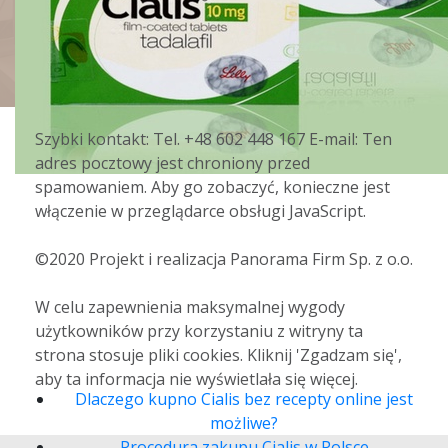
Szybki kontakt: Tel. +48 602 448 167 E-mail: Ten
adres pocztowy jest chroniony przed
spamowaniem. Aby go zobaczyć, konieczne jest
włączenie w przeglądarce obsługi JavaScript.
W naszej placówce w Chełmie
doradzamy dyskretnie i profesjonalnie.
©2020 Projekt i realizacja Panorama Firm Sp. z o.o.
Dzięki doświadczeniu oraz stałym
W celu zapewnienia maksymalnej wygody
szkoleniom gwarantujemy konsultacje
użytkowników przy korzystaniu z witryny ta
na najwyższym poziomie.
strona stosuje pliki cookies. Kliknij 'Zgadzam się',
aby ta informacja nie wyświetlała się więcej.
Dlaczego kupno Cialis bez recepty online jest
możliwe?
Procedura zakupu Cialis w Polsce