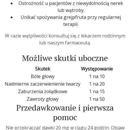
Ostrożność u pacjentów z niewydolnością nerek
lub wątroby.
Unikać spożywania grejpfruta przy regularnej
terapii.
W razie wątpliwości konsultuj się z lekarzem rodzinnym
lub naszym farmaceutą.
Możliwe skutki uboczne
Skutek
Występowanie
Bóle głowy
1 na 10
Nadmierne zaczerwienienie twarzy
1 na 20
Zaburzenia żołądkowe
1 na 15
Zawroty głowy
1 na 50
Przedawkowanie i pierwsza
pomoc
Nie przekraczać dawki 20 mg w ciągu 24 godzin. Objaw