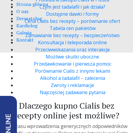
Strona główna
Czym jest tadalafil i jak działa?
O nas
Dostępne dawki i formy
Dermatolog
Cena Cialis bez recepty – porównanie ofert
Kardiolog
Tabela cen pakietów
Galeria
Zamawianie bez recepty – bezpieczeństwo
Kontakt
Konsultacja i teleporada online
Przeciwwskazania oraz interakcje
Możliwe skutki uboczne
Przedawkowanie i pierwsza pomoc
Porównanie Cialis z innymi lekami
Alkohol a tadalafil – zalecenia
Zwroty i reklamacje
Najczęściej zadawane pytania
Dlaczego kupno Cialis bez
recepty online jest możliwe?
Od czasu wprowadzenia generycznych odpowiedników