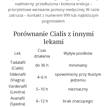
nadmierny: przedłużona i bolesna erekcja –
priorytetowe wezwanie pomocy medycznej. W razie
zatrucia – kontakt z numerem 999 lub najbliższym
pogotowiem.
Porównanie Cialis z innymi
lekami
Czas
Lek
Wpływ posiłków
działania
Tadalafil
do 36 h
minimalny
(Cialis)
Sildenafil
spowolniony przy tłustym
4–6 h
(Viagra)
jedzeniu
Vardenafil
5–10 h
nieznaczny
(Levitra)
Avanafil
6–12 h
brak znaczącego
(Spedra)