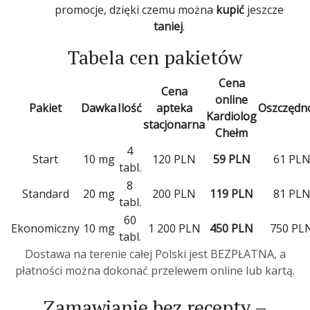
promocje, dzięki czemu można
kupić
jeszcze
taniej
.
Tabela cen pakietów
Cena
Cena
online
Pakiet
Dawka
Ilość
apteka
Oszczędn
Kardiolog
stacjonarna
Chełm
4
Start
10 mg
120 PLN
59 PLN
61 PL
tabl.
8
Standard
20 mg
200 PLN
119 PLN
81 PL
tabl.
60
Ekonomiczny
10 mg
1 200 PLN
450 PLN
750 PL
tabl.
Dostawa na terenie całej Polski jest BEZPŁATNA, a
płatności można dokonać przelewem online lub kartą.
Zamawianie bez recepty –