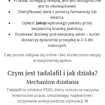
Przesłać istniejącą receptę, jeśli jest dostępna (nie
jest to obowiązkowe).
Zweryfikować dane z pomocą farmaceuty lub
lekarza.
Opłacić
zakup
wybranego pakietu przez
bezpieczną bramkę płatniczą.
Oczekiwać dostawy pod wskazany adres – kurier
dostarczy dyskretnie przesyłkę w 2–5 dni
roboczych.
Cały proces odbywa się
online
i bez konieczności wizyty
w stacjonarnej aptece.
Czym jest tadalafil i jak działa?
Mechanizm działania
Tadalafil to inhibitor PDE5, który rozszerza naczynia
krwionośne prącia, umożliwiając napływ krwi i
utrzymanie erekcji podczas stymulacji. W