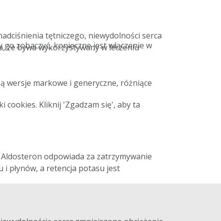
adciśnienia tętniczego, niewydolności serca
 go zobaczyć, konieczne jest włączenie w
a, że bywa wykorzystywany w leczeniu
są wersje markowe i generyczne, różniące
cookies. Kliknij 'Zgadzam się', aby ta
 Aldosteron odpowiada za zatrzymywanie
 płynów, a retencja potasu jest