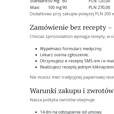
Standard
50 mg
60
PLN 120,00
Maxi
100 mg
90
PLN 270,00
Dodatkowo przy zakupie powyżej PLN 200 wys
Zamówienie bez recepty –
Chociaż spironolakton wymaga recepty, w na
Wypełniasz formularz medyczny;
Lekarz ocenia zgłoszenie;
Otrzymujesz e-receptę SMS-em i e-mai
Realizujesz receptę jednym kliknięciem
Nie musisz mieć tradycyjnej papierowej rece
Warunki zakupu i zwrotów
Nasza polityka zwrotów obejmuje:
14 dni na odstąpienie od umowy;