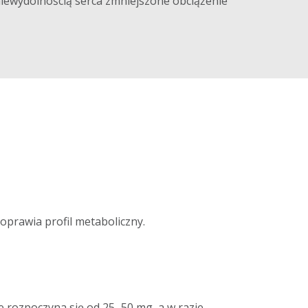
niewydolnością serca zmniejszone obciążenie
oprawia profil metaboliczny.
e rozpoczyna się od 25–50 mg, a w razie