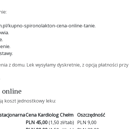
?
ie:
m.pl/kupno-spironolakton-cena-online-tanie.
owia.
e.
enie.
stawy.
a z domu. Lek wysyłamy dyskretnie, z opcją płatności przy 
j online
ją koszt jednostkowy leku:
stacjonarna
Cena Kardiolog Chełm
Oszczędność
PLN 45,00
(1,50 zł/tab)
PLN 9,00