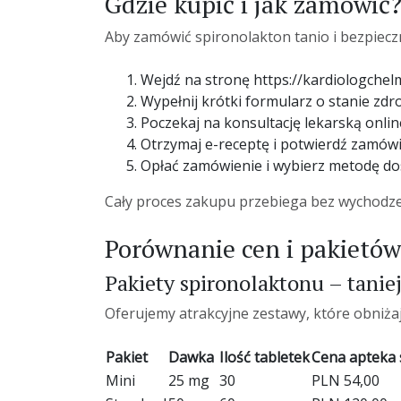
Gdzie kupić i jak zamówić
Aby zamówić spironolakton tanio i bezpieczn
Wejdź na stronę https://kardiologchel
Wypełnij krótki formularz o stanie zdr
Poczekaj na konsultację lekarską onlin
Otrzymaj e-receptę i potwierdź zamówi
Opłać zamówienie i wybierz metodę do
Cały proces zakupu przebiega bez wychodzeni
Porównanie cen i pakietów
Pakiety spironolaktonu – tanie
Oferujemy atrakcyjne zestawy, które obniża
Pakiet
Dawka
Ilość tabletek
Cena apteka 
Mini
25 mg
30
PLN 54,00