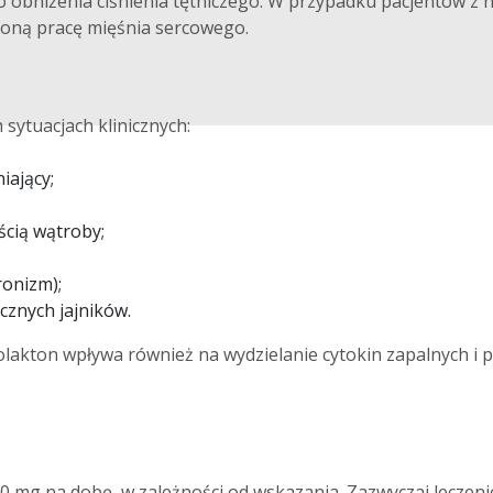
do obniżenia ciśnienia tętniczego. W przypadku pacjentów z 
żoną pracę mięśnia sercowego.
sytuacjach klinicznych:
iający;
cią wątroby;
ronizm);
cznych jajników.
lakton wpływa również na wydzielanie cytokin zapalnych i p
00 mg na dobę, w zależności od wskazania. Zazwyczaj leczeni