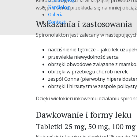
Redukcja objętości krwi krążącej prowadzi 
Kardiolog
wstępne serca przekłada się na mniej obcią
Galeria
Wskazania i zastosowania
Kontakt
Spironolakton jest zalecany w następujących 
nadciśnienie tętnicze – jako lek uzupełn
przewlekła niewydolność serca;
obrzęki obwodowe związane z marskoś
obrzęki w przebiegu chorób nerek;
zespół Conna (pierwotny hiperaldoste
obrzęki i hirsutyzm w zespole policysty
Dzięki wielokierunkowemu działaniu spirono
Dawkowanie i formy leku
Tabletki 25 mg, 50 mg, 100 mg
Najczęściej stosuje się dawki od 25 mg do 1