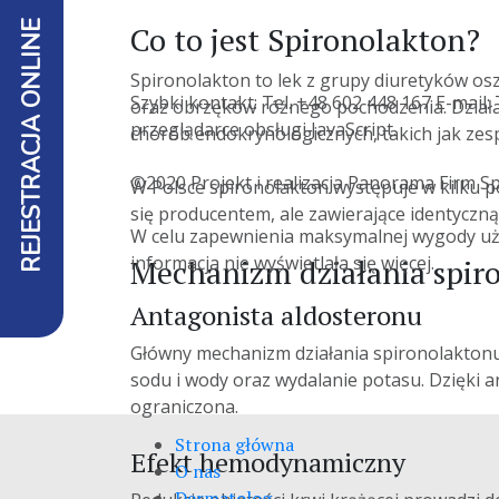
REJESTRACJA ONLINE
Co to jest Spironolakton?
Spironolakton to lek z grupy diuretyków osz
Szybki kontakt: Tel. +48 602 448 167 E-mai
oraz obrzęków różnego pochodzenia. Działa
przeglądarce obsługi JavaScript.
chorób endokrynologicznych, takich jak zes
©2020 Projekt i realizacja Panorama Firm Sp.
W Polsce spironolakton występuje w kilku p
się producentem, ale zawierające identyczną
W celu zapewnienia maksymalnej wygody użytk
informacja nie wyświetlała się więcej.
Mechanizm działania spir
Antagonista aldosteronu
Główny mechanizm działania spironolakton
sodu i wody oraz wydalanie potasu. Dzięki 
ograniczona.
Strona główna
Efekt hemodynamiczny
O nas
Dermatolog