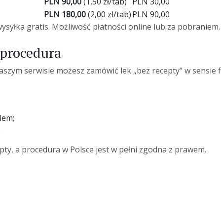
PLN 90,00
(1,50 zł/tab)
PLN 30,00
PLN 180,00
(2,00 zł/tab)
PLN 90,00
yłka gratis. Możliwość płatności online lub za pobraniem.
 procedura
szym serwisie możesz zamówić lek „bez recepty” w sensie fi
lem;
.
pty, a procedura w Polsce jest w pełni zgodna z prawem.