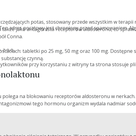
czędzających potas, stosowany przede wszystkim w terapii n
l: Ten adres pocztowy jest chroniony przed spamowaniem. Aby
 także jako antagonista receptorów aldosteronu, co sprawi
pół Conna.
 z o.o.
ostaciach: tabletki po 25 mg, 50 mg oraz 100 mg. Dostępne 
 substancję czynną.
owników przy korzystaniu z witryny ta strona stosuje pliki 
onolaktonu
u polega na blokowaniu receptorów aldosteronu w nerkach.
antagonizmowi tego hormonu organizm wydala nadmiar sodu i